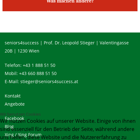
Was machen andere?
seniors4success | Prof. Dr. Leopold Stieger | Valentingasse
20B | 1230 Wien
Telefon:
+43 1 888 51 50
Mobil:
+43 660 888 51 50
E-Mail:
stieger@seniors4success.at
Kontakt
Angebote
Wir benutzen Cookies
Facebook
Wir nutzen Cookies auf unserer Website. Einige von ihnen
Blog
sind essenziell für den Betrieb der Seite, während andere
Xing
/
Xing Forum
uns helfen, diese Website und die Nutzererfahrung zu