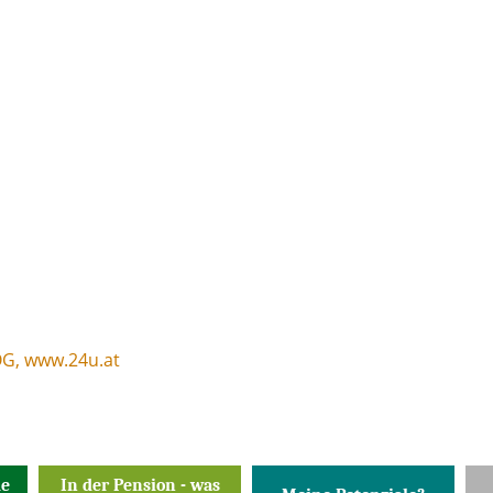
OG, www.24u.at
ie
In der Pension - was