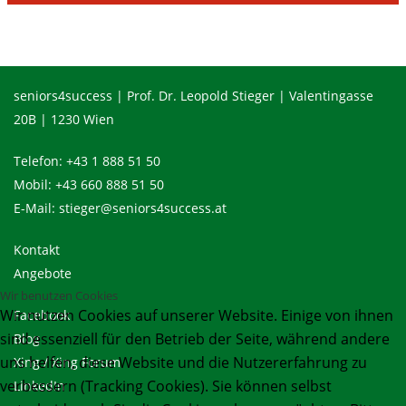
seniors4success | Prof. Dr. Leopold Stieger | Valentingasse
20B | 1230 Wien
Telefon:
+43 1 888 51 50
Mobil:
+43 660 888 51 50
E-Mail:
stieger@seniors4success.at
Kontakt
Angebote
Wir benutzen Cookies
Wir nutzen Cookies auf unserer Website. Einige von ihnen
Facebook
sind essenziell für den Betrieb der Seite, während andere
Blog
uns helfen, diese Website und die Nutzererfahrung zu
Xing
/
Xing Forum
verbessern (Tracking Cookies). Sie können selbst
LinkedIn