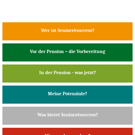
Wer ist Seniors4success?
Vor der Pension – die Vorbereitung
In der Pension - was jetzt?
Meine Potenziale?
Was bietet Seniors4success?