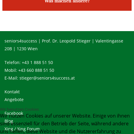
Was machen andere?
seniors4success | Prof. Dr. Leopold Stieger | Valentingasse
20B | 1230 Wien
Telefon:
+43 1 888 51 50
Mobil:
+43 660 888 51 50
E-Mail:
stieger@seniors4success.at
Kontakt
Angebote
Wir benutzen Cookies
Facebook
Wir nutzen Cookies auf unserer Website. Einige von ihnen
Blog
sind essenziell für den Betrieb der Seite, während andere
Xing
/
Xing Forum
uns helfen, diese Website und die Nutzererfahrung zu