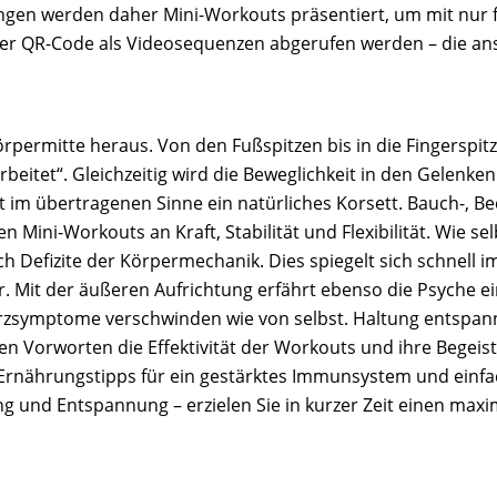
ungen werden daher Mini-Workouts präsentiert, um mit nur f
r QR-Code als Videosequenzen abgerufen werden – die ansc
örpermitte heraus. Von den Fußspitzen bis in die Fingerspi
rbeitet“. Gleichzeitig wird die Beweglichkeit in den Gelenken
 im übertragenen Sinne ein natürliches Korsett. Bauch-, B
Mini-Workouts an Kraft, Stabilität und Flexibilität. Wie se
Defizite der Körpermechanik. Dies spiegelt sich schnell im A
ter. Mit der äußeren Aufrichtung erfährt ebenso die Psyche 
erzsymptome verschwinden wie von selbst. Haltung entspann
ren Vorworten die Effektivität der Workouts und ihre Begei
n. Ernährungstipps für ein gestärktes Immunsystem und e
g und Entspannung – erzielen Sie in kurzer Zeit einen maxi