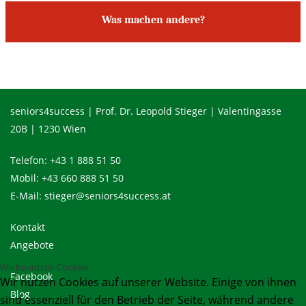
Was machen andere?
seniors4success | Prof. Dr. Leopold Stieger | Valentingasse
20B | 1230 Wien
Telefon:
+43 1 888 51 50
Mobil:
+43 660 888 51 50
E-Mail:
stieger@seniors4success.at
Kontakt
Angebote
Wir benutzen Cookies
Facebook
Wir nutzen Cookies auf unserer Website. Einige von ihnen
Blog
sind essenziell für den Betrieb der Seite, während andere